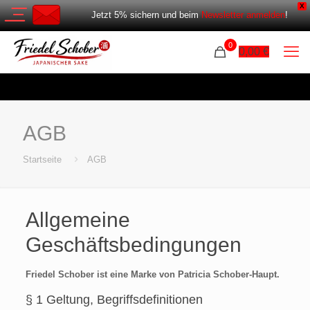
X
Jetzt 5% sichern und beim
Newsletter anmelden
!
0
0,00
€
AGB
Startseite
AGB
Allgemeine
Geschäftsbedingungen
Friedel Schober ist eine Marke von Patricia Schober-Haupt.
§ 1 Geltung, Begriffsdefinitionen