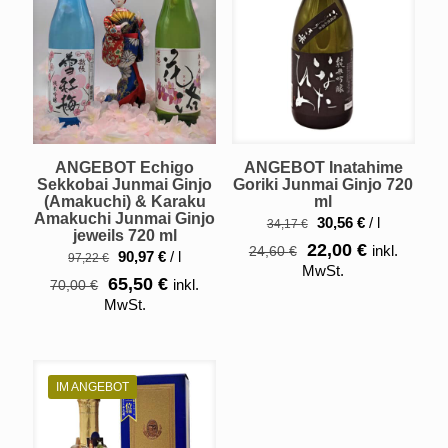
ANGEBOT Echigo
ANGEBOT Inatahime
Sekkobai Junmai Ginjo
Goriki Junmai Ginjo 720
(Amakuchi) & Karaku
ml
Amakuchi Junmai Ginjo
30,56
€
/
l
34,17
€
jeweils 720 ml
Ursprünglicher
Aktueller
22,00
€
inkl.
24,60
€
90,97
€
/
l
97,22
€
Preis
Preis
MwSt.
Ursprünglicher
Aktueller
65,50
€
inkl.
70,00
€
war:
ist:
Preis
Preis
MwSt.
24,60 €
22,00 €.
war:
ist:
70,00 €
65,50 €.
IM ANGEBOT