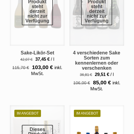
Produkt
Produkt
steht
steht
derzeit
derzeit
nicht zur
nicht zur
Verfügung
Verfügung
Sake-Likör-Set
4 verschiedene Sake
Sorten zum
37,45
€
/
l
42,07
€
kennenlernen oder
Ursprünglicher
Aktueller
103,00
€
inkl.
115,70
€
verschenken
Preis
Preis
MwSt.
29,51
€
/
l
36,81
€
war:
ist:
Ursprünglicher
Aktueller
85,00
€
inkl.
106,00
€
115,70 €
103,00 €.
Preis
Preis
MwSt.
war:
ist:
106,00 €
85,00 €.
IM ANGEBOT
IM ANGEBOT
Dieses